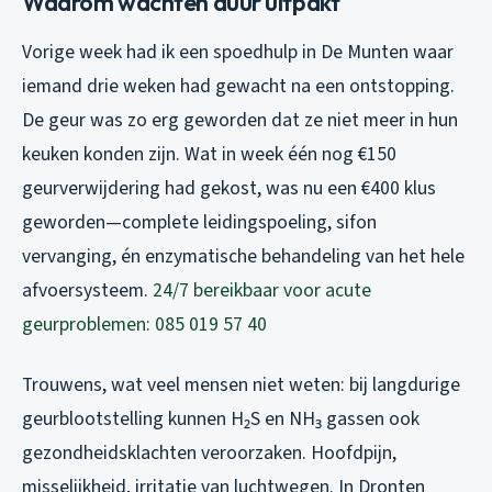
Waarom wachten duur uitpakt
Vorige week had ik een spoedhulp in De Munten waar
iemand drie weken had gewacht na een ontstopping.
De geur was zo erg geworden dat ze niet meer in hun
keuken konden zijn. Wat in week één nog €150
geurverwijdering had gekost, was nu een €400 klus
geworden—complete leidingspoeling, sifon
vervanging, én enzymatische behandeling van het hele
afvoersysteem.
24/7 bereikbaar voor acute
geurproblemen: 085 019 57 40
Trouwens, wat veel mensen niet weten: bij langdurige
geurblootstelling kunnen H₂S en NH₃ gassen ook
gezondheidsklachten veroorzaken. Hoofdpijn,
misselijkheid, irritatie van luchtwegen. In Dronten