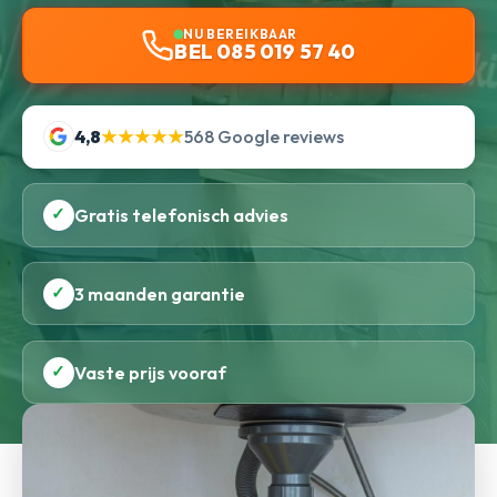
NU BEREIKBAAR
BEL 085 019 57 40
4,8
★★★★★
568 Google reviews
✓
Gratis telefonisch advies
✓
3 maanden garantie
✓
Vaste prijs vooraf