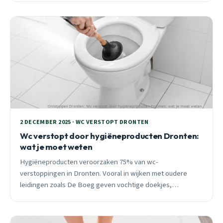
2 DECEMBER 2025 · WC VERSTOPT DRONTEN
Wc verstopt door hygiëneproducten Dronten:
wat je moet weten
Hygiëneproducten veroorzaken 75% van wc-
verstoppingen in Dronten. Vooral in wijken met oudere
leidingen zoals De Boeg geven vochtige doekjes,
maandverband en wattenstaafjes problemen. 24/7
spoedhulp beschikbaar.