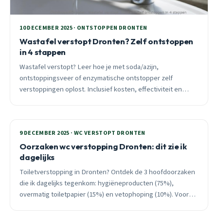
10 DECEMBER 2025 · ONTSTOPPEN DRONTEN
Wastafel verstopt Dronten? Zelf ontstoppen
in 4 stappen
Wastafel verstopt? Leer hoe je met soda/azijn,
ontstoppingsveer of enzymatische ontstopper zelf
verstoppingen oplost. Inclusief kosten, effectiviteit en
wanneer je een professional moet bellen.
9 DECEMBER 2025 · WC VERSTOPT DRONTEN
Oorzaken wc verstopping Dronten: dit zie ik
dagelijks
Toiletverstopping in Dronten? Ontdek de 3 hoofdoorzaken
die ik dagelijks tegenkom: hygiëneproducten (75%),
overmatig toiletpapier (15%) en vetophoping (10%). Vooral
in december zien we 40% meer meldingen door koude
leidingen. 24/7 spoedhulp binnen 30 minuten.