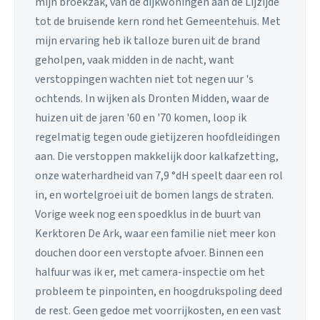
mijn broekzak, van de dijkwoningen aan de Lijzijde
tot de bruisende kern rond het Gemeentehuis. Met
mijn ervaring heb ik talloze buren uit de brand
geholpen, vaak midden in de nacht, want
verstoppingen wachten niet tot negen uur 's
ochtends. In wijken als Dronten Midden, waar de
huizen uit de jaren '60 en '70 komen, loop ik
regelmatig tegen oude gietijzeren hoofdleidingen
aan. Die verstoppen makkelijk door kalkafzetting,
onze waterhardheid van 7,9 °dH speelt daar een rol
in, en wortelgroei uit de bomen langs de straten.
Vorige week nog een spoedklus in de buurt van
Kerktoren De Ark, waar een familie niet meer kon
douchen door een verstopte afvoer. Binnen een
halfuur was ik er, met camera-inspectie om het
probleem te pinpointen, en hoogdrukspoling deed
de rest. Geen gedoe met voorrijkosten, en een vast