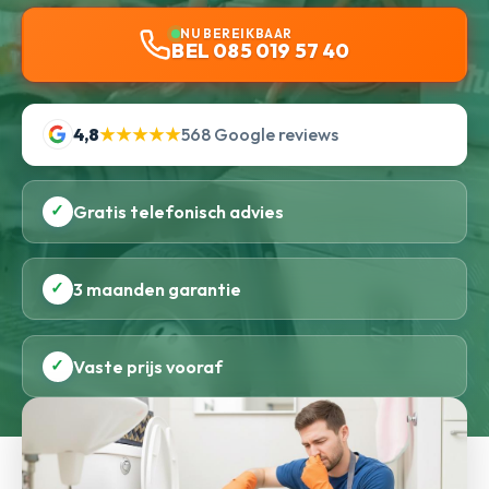
NU BEREIKBAAR
BEL 085 019 57 40
4,8
★★★★★
568 Google reviews
✓
Gratis telefonisch advies
✓
3 maanden garantie
✓
Vaste prijs vooraf