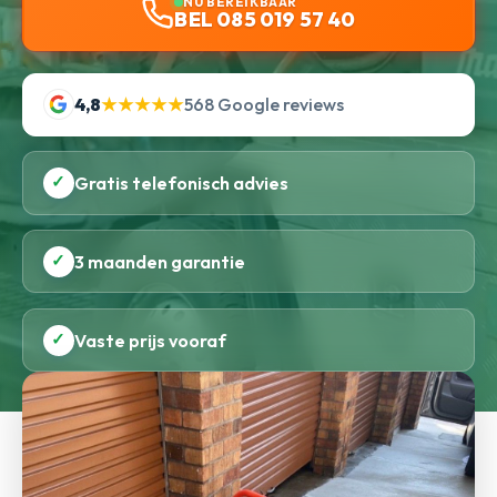
NU BEREIKBAAR
BEL 085 019 57 40
4,8
★★★★★
568 Google reviews
✓
Gratis telefonisch advies
✓
3 maanden garantie
✓
Vaste prijs vooraf