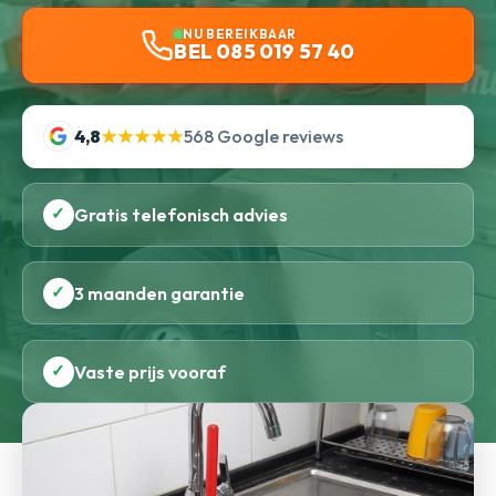
NU BEREIKBAAR
BEL 085 019 57 40
4,8
★★★★★
568 Google reviews
✓
Gratis telefonisch advies
✓
3 maanden garantie
✓
Vaste prijs vooraf