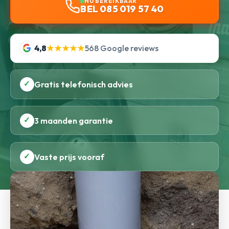
NU BEREIKBAAR
BEL 085 019 57 40
4,8
★★★★★
568 Google reviews
✓
Gratis telefonisch advies
✓
3 maanden garantie
✓
Vaste prijs vooraf